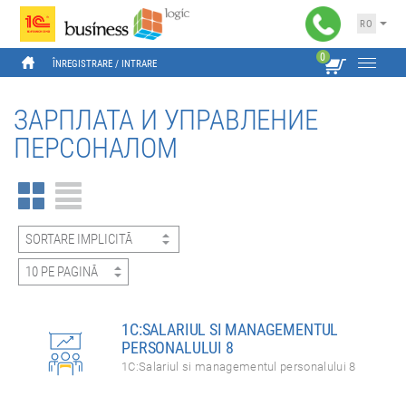
RO
0
ÎNREGISTRARE
 / 
INTRARE
ЗАРПЛАТА И УПРАВЛЕНИЕ
ПЕРСОНАЛОМ
1C:SALARIUL SI MANAGEMENTUL
PERSONALULUI 8
1C:Salariul si managementul personalului 8