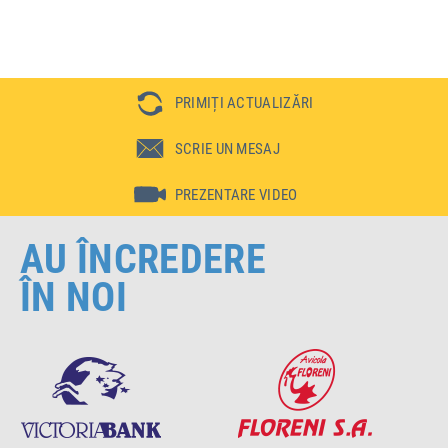
фо
PRIMIȚI ACTUALIZĂRI
SCRIE UN MESAJ
PREZENTARE VIDEO
AU ÎNCREDERE
ÎN NOI