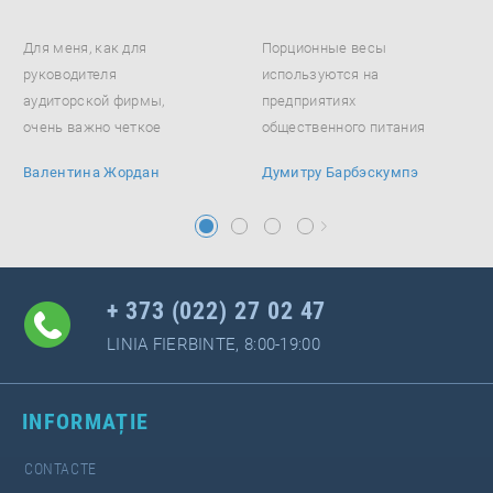
Для меня, как для
Порционные весы
руководителя
используются на
аудиторской фирмы,
предприятиях
очень важно четкое
общественного питания
соответствие
и торговли. Модель
Валентина Жордан
Думитру Барбэскумпэ
программного...
оснащена...
+ 373 (022) 27 02 47
LINIA FIERBINTE, 8:00-19:00
INFORMAȚIE
CONTACTE