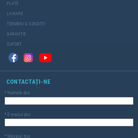
PLATĂ
LIVRARE
TERMENI & CONDIȚII
GARANȚIE
SUPORT
CONTACTAȚI-NE
*
Numele dvs
*
E-mailul dvs
*
Mesajul dvs