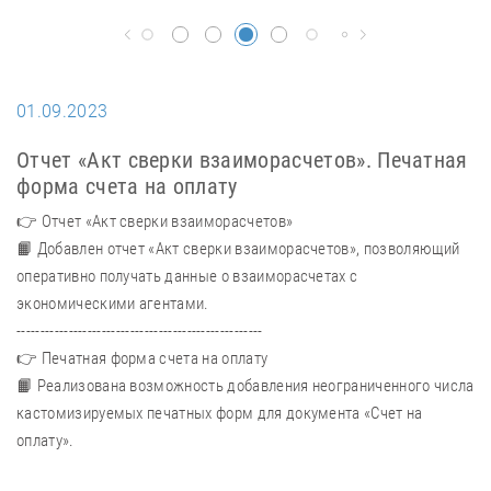
01.09.2023
0
Отчет «Акт сверки взаиморасчетов». Печатная
Р
форма счета на оплату
В
о
👉 Отчет «Акт сверки взаиморасчетов»
👉
📙 Добавлен отчет «Акт сверки взаиморасчетов», позволяющий
📙
оперативно получать данные о взаиморасчетах с
со
экономическими агентами.
ло
----------------------------------------------------
---
👉 Печатная форма счета на оплату
👉
📙 Реализована возможность добавления неограниченного числа
📙
кастомизируемых печатных форм для документа «Счет на
ра
на
оплату».
вс
ли