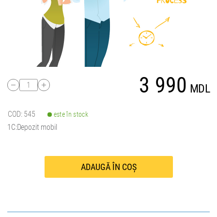
3 990
1
MDL
COD: 545
este în stock
1C:Depozit mobil