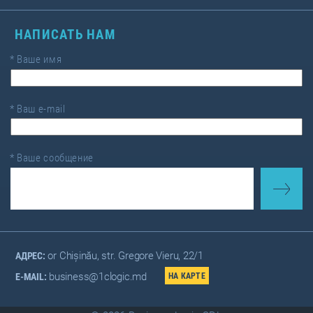
НАПИСАТЬ НАМ
*
Ваше имя
*
Ваш e-mail
*
Ваше сообщение
or Chișinău, str. Gregore Vieru, 22/1
АДРЕС:
business@1clogic.md
E-MAIL: